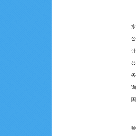
水
公
计
公
务
询
国
师