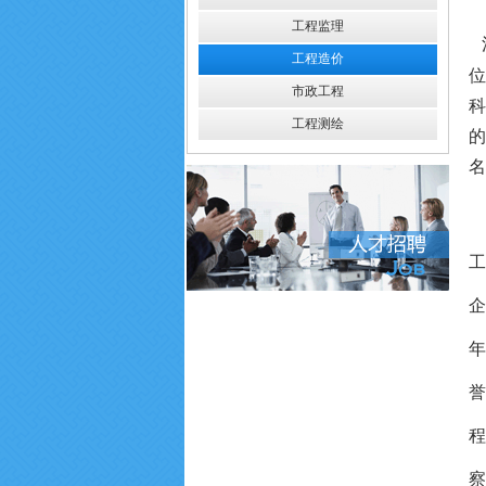
工程监理
工程造价
位
市政工程
科
工程测绘
的
名
工
企
年
誉
程
察