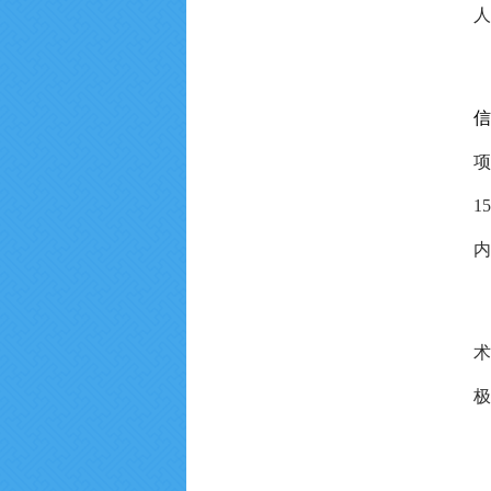
人
信
项
1
内
术
极