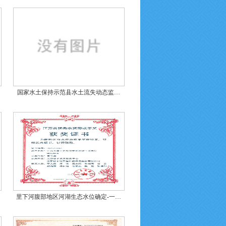
国家水土保持示范县水土流失动态监…
里下河腹部地区河湖生态水位确定-一…