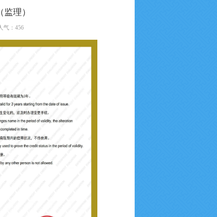
（监理）
5 人气：
456