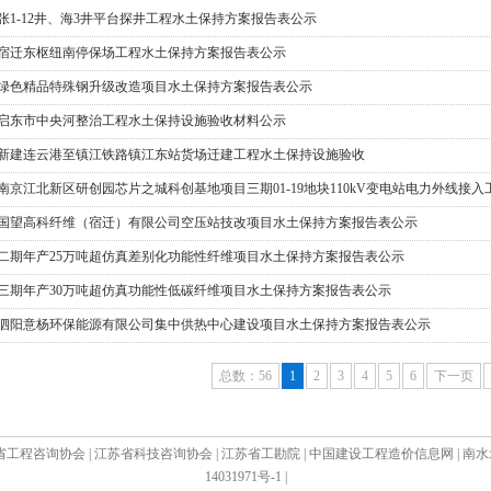
张1-12井、海3井平台探井工程水土保持方案报告表公示
宿迁东枢纽南停保场工程水土保持方案报告表公示
绿色精品特殊钢升级改造项目水土保持方案报告表公示
启东市中央河整治工程水土保持设施验收材料公示
新建连云港至镇江铁路镇江东站货场迁建工程水土保持设施验收
南京江北新区研创园芯片之城科创基地项目三期01-19地块110kV变电站电力外线接
国望高科纤维（宿迁）有限公司空压站技改项目水土保持方案报告表公示
二期年产25万吨超仿真差别化功能性纤维项目水土保持方案报告表公示
三期年产30万吨超仿真功能性低碳纤维项目水土保持方案报告表公示
泗阳意杨环保能源有限公司集中供热中心建设项目水土保持方案报告表公示
总数：56
1
2
3
4
5
6
下一页
省工程咨询协会
|
江苏省科技咨询协会
|
江苏省工勘院
|
中国建设工程造价信息网
|
南水
14031971号-1
|