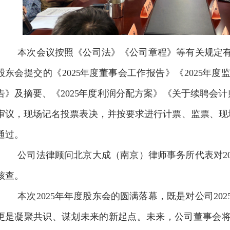
本次会议按照《公司法》《公司章程》
等
有关规定
股东会提交的《
202
5
年度董事会工作报告》《
202
5
年度
告》及摘要
、
《
202
5
年度利润分配方案》
《关于续聘会计
审议，现场记名投票表决，并按要求进行计票、监票、
现
通过。
公司法律顾问北京大成（南京）律师事务所代表对
2
核查。
本次
2025
年年度股东会的圆满落幕，既是对公司
202
更是凝聚共识、谋划未来的新起点。未来，公司董事会