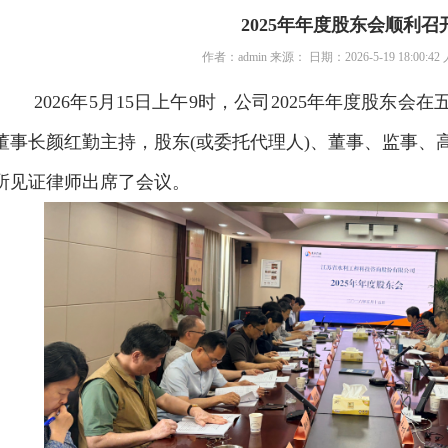
2025年年度股东会顺利召
作者：admin 来源： 日期：2026-5-19 18:00:4
202
6
年
5
月
1
5
日
上午
9
时，公司
202
5
年年度股东会在
董事长颜红勤主持，股东
(
或委托代理人
)
、董事、监事、
所见证律师出席了会议。